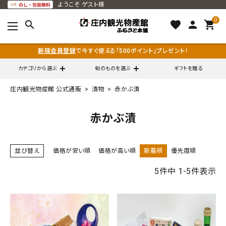
ようこそ
ゲスト様
0
search
favorite
person
shopping_cart
新規会員登録
で今すぐ使える「500ポイント」プレゼント！
カテゴリから選ぶ
旬のものを選ぶ
ギフトを贈る
庄内観光物産館 公式通販
漬物
赤かぶ漬
search
赤かぶ漬
call
0120-79-5111
並び替え
価格が安い順
価格が高い順
新着順
優先度順
通販営業時間 - 平日9:00～12:00
schedule
（※FAXでの注文は随時対応）
5
件中
1
-
5
件表示
ACCOUNT MENU
ようこそ ゲスト 様
meeting_room
person
ログイン
会員登録