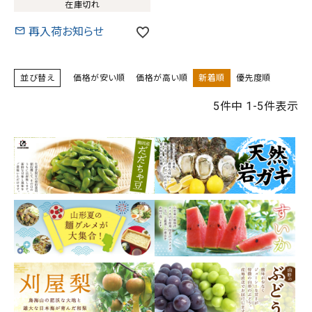
在庫切れ
再入荷お知らせ
並び替え
価格が安い順
価格が高い順
新着順
優先度順
5
件中
1
-
5
件表示