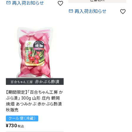
在庫切れ
キーワード
再入荷お知らせ
再入荷お知らせ
価格から探す
円 ～
円
在庫の有無
在庫あり
在庫なしを含む
検索する
【期間限定】「百合ちゃん工房 か
ぶら漬」 300g 山形 庄内 鶴岡
焼畑 あつみかぶ 赤かぶら酢漬
秋販売
クール便（冷蔵）
¥
730
税込