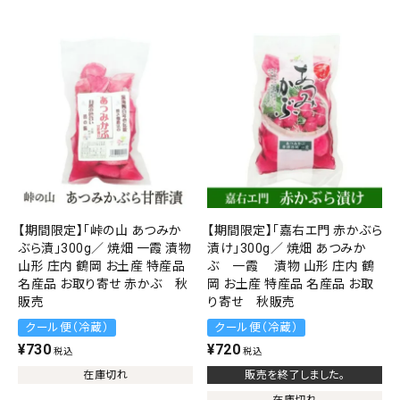
お問い合わせ
【期間限定】「峠の山 あつみか
【期間限定】「嘉右エ門 赤かぶら
ぶら漬」300g／ 焼畑 一霞 漬物
漬け」300g／ 焼畑 あつみか
山形 庄内 鶴岡 お土産 特産品
ぶ 一霞 漬物 山形 庄内 鶴
名産品 お取り寄せ 赤かぶ 秋
岡 お土産 特産品 名産品 お取
販売
り寄せ 秋販売
クール便（冷蔵）
クール便（冷蔵）
¥
730
¥
720
税込
税込
在庫切れ
販売を終了しました。