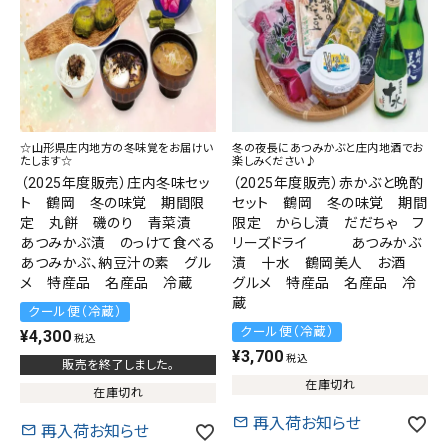
熨斗（のし）・包装無料
カテゴリーから選ぶ
☆山形県庄内地方の冬味覚をお届けい
冬の夜長にあつみかぶと庄内地酒でお
たします☆
楽しみください♪
（2025年度販売）庄内冬味セッ
（2025年度販売）赤かぶと晩酌
山形のお土産から選ぶ
ト 鶴岡 冬の味覚 期間限
セット 鶴岡 冬の味覚 期間
定 丸餅 磯のり 青菜漬
限定 からし漬 だだちゃ フ
価格から選ぶ
あつみかぶ漬 のっけて食べる
リーズドライ あつみかぶ
あつみかぶ、納豆汁の素 グル
漬 十水 鶴岡美人 お酒
メ 特産品 名産品 冷蔵
グルメ 特産品 名産品 冷
コンテンツ
蔵
クール便（冷蔵）
クール便（冷蔵）
¥
4,300
税込
ご利用ガイド
¥
3,700
税込
販売を終了しました。
在庫切れ
プライバシーポリシー
在庫切れ
再入荷お知らせ
再入荷お知らせ
特定商取引法について