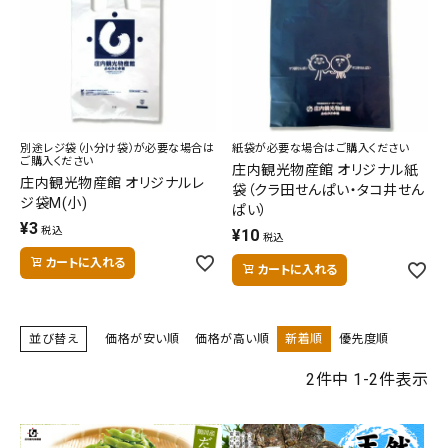
熨斗（のし）・包装無料
カテゴリーから選ぶ
別途レジ袋（小分け袋）が必要な場合は
紙袋が必要な場合はご購入ください
ご購入ください
庄内観光物産館 オリジナル紙
庄内観光物産館 オリジナルレ
山形のお土産から選ぶ
袋（クラ田せんぱい・タコ井せん
ジ袋M(小)
ぱい）
¥
3
税込
¥
10
税込
価格から選ぶ
カートに入れる
カートに入れる
コンテンツ
並び替え
価格が安い順
価格が高い順
新着順
優先度順
ご利用ガイド
キーワード
2
件中
1
-
2
件表示
プライバシーポリシー
価格から探す
特定商取引法について