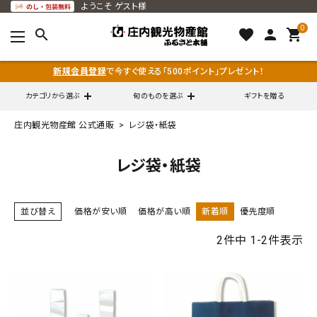
ようこそ
ゲスト様
0
search
favorite
person
shopping_cart
新規会員登録
で今すぐ使える「500ポイント」プレゼント！
カテゴリから選ぶ
旬のものを選ぶ
ギフトを贈る
庄内観光物産館 公式通販
レジ袋・紙袋
search
レジ袋・紙袋
call
0120-79-5111
並び替え
価格が安い順
価格が高い順
新着順
優先度順
通販営業時間 - 平日9:00～12:00
schedule
（※FAXでの注文は随時対応）
2
件中
1
-
2
件表示
ACCOUNT MENU
ようこそ ゲスト 様
meeting_room
person
ログイン
会員登録