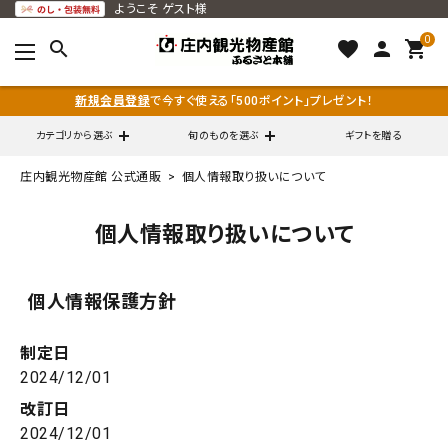
ようこそ
ゲスト様
0
search
favorite
person
shopping_cart
新規会員登録
で今すぐ使える「500ポイント」プレゼント！
カテゴリから選ぶ
旬のものを選ぶ
ギフトを贈る
庄内観光物産館 公式通販
個人情報取り扱いについて
search
個人情報取り扱いについて
call
0120-79-5111
個人情報保護方針
通販営業時間 - 平日9:00～12:00
schedule
（※FAXでの注文は随時対応）
制定日
ACCOUNT MENU
2024/12/01
ようこそ ゲスト 様
改訂日
2024/12/01
meeting_room
person
ログイン
会員登録