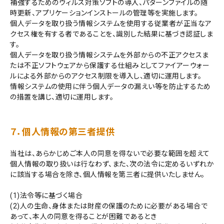
補強するためのウィルス対策ソフトの導入、パターンファイルの随
時更新、アプリケーションインストールの管理等を実施します。
個人データを取り扱う情報システムを使用する従業者が正当なア
キーワード
クセス権を有する者であることを、識別した結果に基づき認証しま
す。
個人データを取り扱う情報システムを外部からの不正アクセスま
たは不正ソフトウェアから保護する仕組みとしてファイアーウォー
価格から探す
ルによる外部からのアクセス制限を導入し、適切に運用します。
情報システムの使用に伴う個人データの漏えい等を防止するため
の措置を講じ、適切に運用します。
円 ～
円
在庫の有無
７．個人情報の第三者提供
在庫あり
在庫なしを含む
当社は、あらかじめご本人の同意を得ないで必要な範囲を超えて
検索する
個人情報の取り扱いは行なわず、また、次の法令に定めるいずれか
に該当する場合を除き、個人情報を第三者に提供いたしません。
(1)法令等に基づく場合
(2)人の生命、身体または財産の保護のために必要がある場合で
あって、本人の同意を得ることが困難であるとき