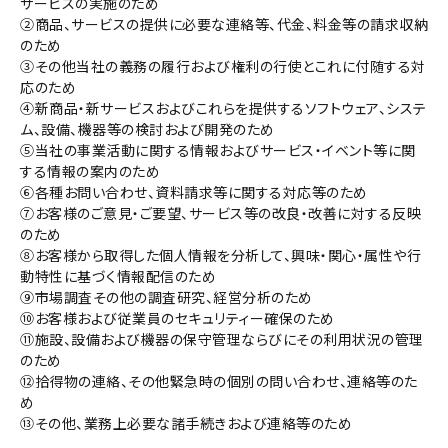
サービスの実施のため
②商品、サービスの提供に必要な連絡等、代金、料金等の請求収納
のため
③その他当社の義務の履行および権利の行使とこれに付随する対
応のため
④新商品・新サービスおよびこれらを提供するソフトウェア、システ
ム、設備、機器等の検討および開発のため
⑤当社の事業活動に関する情報およびサービス・イベント等に関
する情報の案内のため
⑥各種お問い合わせ、資料請求等に関する対応等のため
⑦お客様のご意見・ご要望、サービス等の改良・改善に対する反映
のため
⑧お客様から取得した個人情報を分析して、興味・関心・属性や行
動特性に基づく情報配信のため
⑨市場調査その他の調査研究、経営分析のため
⑩お客様および従業員のセキュリティー確保のため
⑪施設、設備および機器の保守管理ならびにその利用状況の管理
のため
⑫拾得物の連絡、その他緊急時の個別の問い合わせ、連絡等のた
め
⑬その他、業務上必要な諸手続きおよび連絡等のため