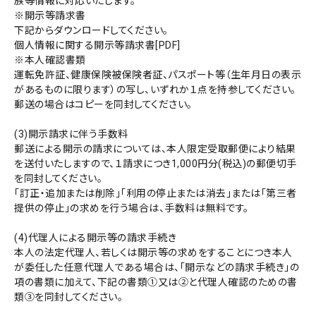
族等情報に対応いたします。
※開示等請求書
下記からダウンロードしてください。
個人情報に関する開示等請求書[PDF]
※本人確認書類
運転免許証、健康保険被保険者証、パスポート等（生年月日の表示
があるものに限ります）の写し、いずれか１点を持参してください。
郵送の場合はコピーを同封してください。
(3)開示請求に伴う手数料
郵送による開示の請求については、本人限定受取郵便により結果
を送付いたしますので、１請求につき1,000円分(税込)の郵便切手
を同封してください。
「訂正・追加または削除」「利用の停止または消去」または「第三者
提供の停止」の求めを行う場合は、手数料は無料です。
(4)代理人による開示等の請求手続き
本人の法定代理人、若しくは開示等の求めをすることにつき本人
が委任した任意代理人である場合は、「開示などの請求手続き」の
項の書類に加えて、下記の書類➀又は②と代理人確認のための書
類③を同封してください。