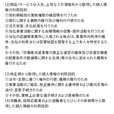
(2)物品/サービス仕入先、土地などの賃借先から取得した個人情
報の利用目的
①契約締結他の業務権限の確認等を行うため
②取引に関する義務の履行及び権利の行使のため
③注文処理、支払処理を行うため
④当社事業活動に関する各種情報の収集・提供活動を行うため
⑤当社の店舗等事業所に入場される場合は、事業所内秩序の維
持、当社の財産または営業秘密を管理する上で本人を特定するた
め
⑥その他、「労働者派遣事業の適正な運営の確保及び派遣労働者
の就業条件の整備等に関する法律」等の法令に定められた義務を
履行するため
(3)株主様から取得した個人情報の利用目的
①法令・定款に基づく権利の行使、義務の履行のため
②事業活動のご報告、株主優待に関する優待券および案内文等の
送付・変更手続きのため
③その他、業務上必要な諸手続きおよび連絡等のため
(4)役職員、採用応募者および退職者ならびにその家族等から取
得した個人情報の利用目的