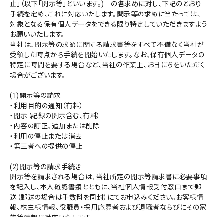
止」（以下「開示等」といいます。) の各求めに対し、下記のとおり
手続を定め、これに対応いたします。開示等の求めに当たっては、
対象となる保有個人データをできる限り特定していただきますよう
お願いいたします。
当社は、開示等の求めに関する請求書等をすべて不備なく当社が
受領した時点から手続を開始いたします。なお、保有個人データの
特定に時間を要する場合など、当社の作業上、お日にちをいただく
場合がございます。
(1)開示等の請求
・利用目的の通知（有料）
・開示（記録の開示含む、有料）
・内容の訂正、追加または削除
・利用の停止または消去
・第三者への提供の停止
(2)開示等の請求手続き
開示等を請求される場合は、当社所定の開示等請求書に必要事項
を記入し、本人確認書類とともに、当社個人情報受付窓口まで郵
送（郵送の場合は手数料を同封）にてお申込みください。お客様情
報、株主様情報、役職員・採用応募者および退職者ならびにその家