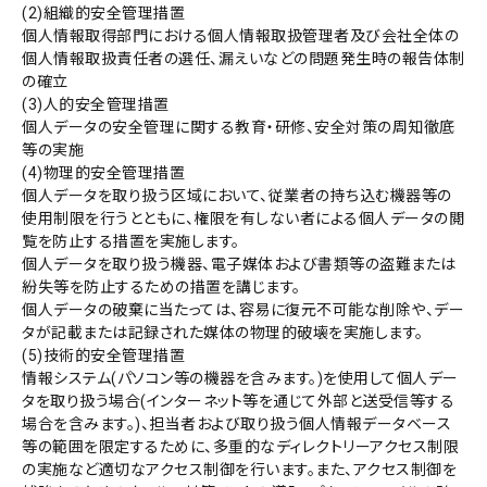
(2)組織的安全管理措置
個人情報取得部門における個人情報取扱管理者及び会社全体の
個人情報取扱責任者の選任、漏えいなどの問題発生時の報告体制
の確立
(3)人的安全管理措置
個人データの安全管理に関する教育・研修、安全対策の周知徹底
等の実施
(4)物理的安全管理措置
個人データを取り扱う区域において、従業者の持ち込む機器等の
使用制限を行うとともに、権限を有しない者による個人データの閲
覧を防止する措置を実施します。
個人データを取り扱う機器、電子媒体および書類等の盗難または
紛失等を防止するための措置を講じます。
個人データの破棄に当たっては、容易に復元不可能な削除や、デー
タが記載または記録された媒体の物理的破壊を実施します。
(5)技術的安全管理措置
情報システム(パソコン等の機器を含みます。)を使用して個人デー
タを取り扱う場合(インターネット等を通じて外部と送受信等する
場合を含みます。)、担当者および取り扱う個人情報データベース
等の範囲を限定するために、多重的なディレクトリーアクセス制限
の実施など適切なアクセス制御を行います。また、アクセス制御を