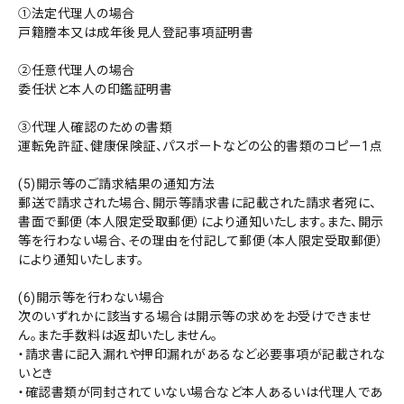
①法定代理人の場合
戸籍謄本又は成年後見人登記事項証明書
②任意代理人の場合
委任状と本人の印鑑証明書
③代理人確認のための書類
運転免許証、健康保険証、パスポートなどの公的書類のコピー1点
(5)開示等のご請求結果の通知方法
郵送で請求された場合、開示等請求書に記載された請求者宛に、
書面で郵便（本人限定受取郵便）により通知いたします。また、開示
等を行わない場合、その理由を付記して郵便（本人限定受取郵便）
により通知いたします。
(6)開示等を行わない場合
次のいずれかに該当する場合は開示等の求めをお受けできませ
ん。また手数料は返却いたしません。
・請求書に記入漏れや押印漏れがあるなど必要事項が記載されな
いとき
・確認書類が同封されていない場合など本人あるいは代理人であ