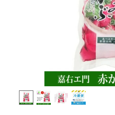
ようこそ ゲスト 様
meeting_room
person
ログイン
会員登録
熨斗（のし）・包装無料
カテゴリーから選ぶ
山形のお土産から選ぶ
価格から選ぶ
コンテンツ
ご利用ガイド