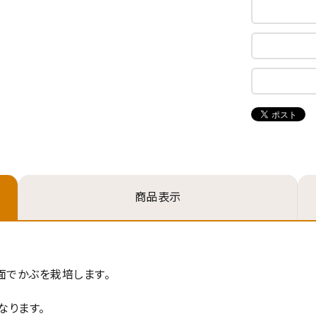
ード
から探す
円 ～
商品表示
の有無
あり
在庫なしを含む
検索する
でかぶを栽培します。
なります。