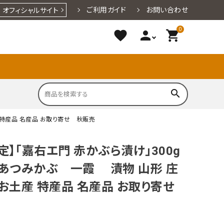
ご利用ガイド
お問い合わせ
オフィシャルサイト
0
favorite
person
shopping_cart
search
 特産品 名産品 お取り寄せ 秋販売
円～1,000
1,001円～
3,001円～
洋菓子
小なす漬
漬物
定】「嘉右エ門 赤かぶら漬け」300g
3,000円
5,000円
 あつみかぶ 一霞 漬物 山形 庄
麺
期間限定商品一覧
海産物
001円～
 お土産 特産品 名産品 お取り寄せ
地酒・アルコ
水・ジュー
ール
ス・お茶