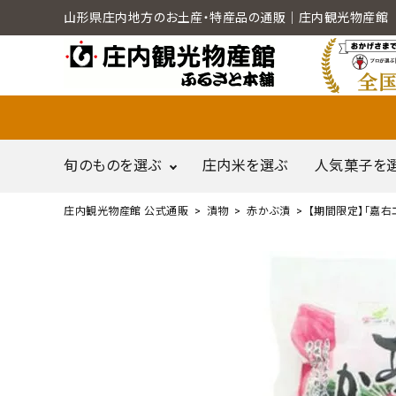
山形県庄内地方のお土産・特産品の通販｜庄内観光物産館
旬のものを選ぶ
庄内米を選ぶ
人気菓子を
庄内観光物産館 公式通販
漬物
赤かぶ漬
【期間限定】「嘉右
search
だだちゃ豆
call
0120-79-5111
尾花沢産スイカ
通販営業時間 - 平日9:00～12:00
schedule
（※FAXでの注文は随時対応）
ACCOUNT MENU