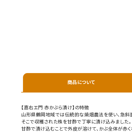
プライバシーポリシー
特定商取引法について
お問い合わせ
キーワ
価格
商品について
在庫
在庫
【嘉右エ門 赤かぶら漬け】の特徴
山形県鶴岡地域では伝統的な焼畑農法を使い、急斜面
そこで収穫された株を甘酢で丁寧に漬け込みました。
甘酢で漬け込むことで外皮が溶けて、かぶ全体が赤く