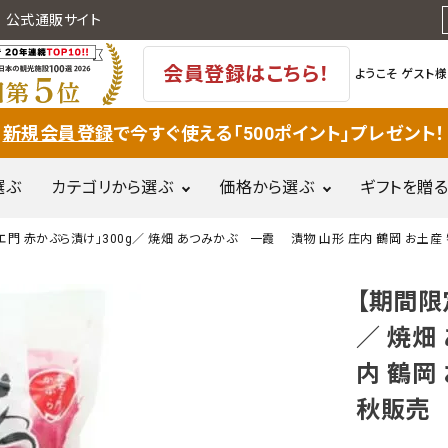
 公式通販サイト
会員登録はこちら！
ようこそ
ゲスト様
新規会員登録
で今すぐ使える「500ポイント」プレゼント！
選ぶ
カテゴリから選ぶ
価格から選ぶ
ギフトを贈る
エ門 赤かぶら漬け」300g／ 焼畑 あつみかぶ 一霞 漬物 山形 庄内 鶴岡 お土産
果物(フルー
～500円
501
岩牡蠣
麦切り
和菓子
ツ)・野菜
【期間限
円
惣菜・郷土
／ 焼畑
刈屋梨
ぶどう
庄内米・餅
5,001円～
10,
料理
内 鶴岡
10,000円
調味料・甘
肉加工品
秋販売
味料・乳製
品