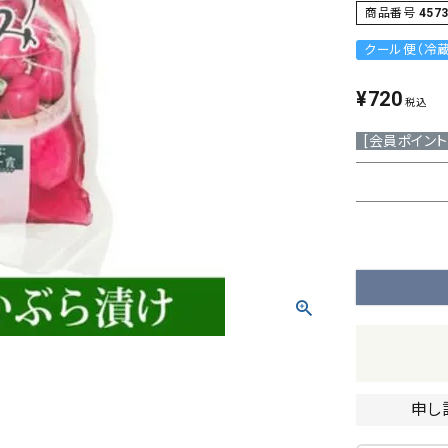
商品番号
457
民芸品
ギフト
クール便（冷蔵
¥
720
税込
[会員ポイント
申し