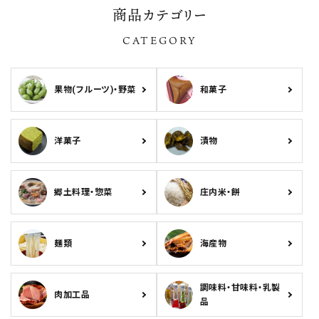
在庫あり
在庫なしを含む
商品カテゴリー
CATEGORY
検索する
果物(フルーツ)・野菜
和菓子
洋菓子
漬物
郷土料理・惣菜
庄内米・餅
麺類
海産物
調味料・甘味料・乳製
肉加工品
品