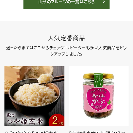
山形のフルーツの一覧はこちら
産地直送 ギフト
旬
人気定番商品
迷ったらまずはここからチェック！リピーターも多い人気商品をピッ
クアップしました。