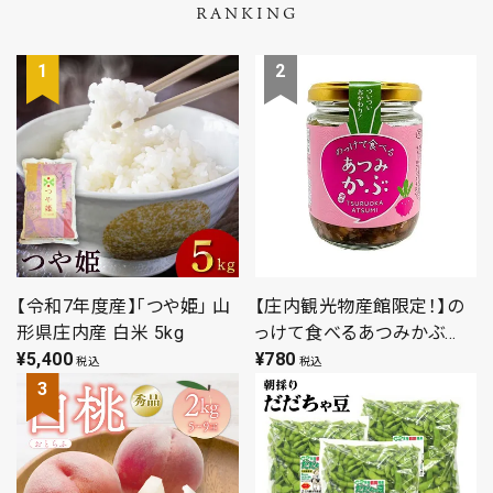
RANKING
【令和7年度産】「つや姫」 山
【庄内観光物産館限定！】の
形県庄内産 白米 5kg
っけて食べるあつみかぶ
¥
5,400
（180g）来ばえちゃ本舗 ご飯
¥
780
税込
税込
のお供 山形 庄内 鶴岡 温海
お土産 特産品 名産品 お取
り寄せ