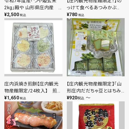
令和7年度産「つや姫玄米
【庄内観光物産館限定！】の
2kg」殿や 山形県庄内産
っけて食べるあつみかぶ
玄米
¥
2,500
（180g）来ばえちゃ本舗 ご飯
¥
780
税込
税込
のお供 山形 庄内 鶴岡 温海
お土産 特産品 名産品 お取
り寄せ
庄内浜焼き煎餅【庄内観光
【庄内観光物産館限定】「山
物産館限定/24枚入】 煎
形庄内だだちゃ豆とはちみ
餅 庄内観光物産館 お土
¥
1,650
つのラングドシャ」（10個入、
¥
920
〜
税込
税込
産 えび うに タイ い
21個入）焼き菓子 クッキー
か わかめ かに
だだちゃ豆 はちみつ ハチミ
ツ おやつ お菓子 おつまみ
山形 庄内 鶴岡 お土産 特産