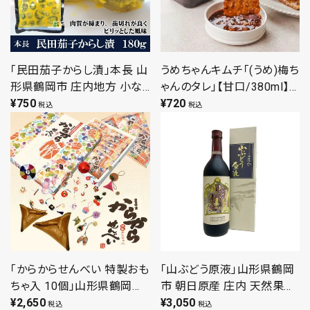
「民田茄子からし漬」本長 山
うめちゃんキムチ「(うめ)梅ち
形県鶴岡市 庄内地方 小な
ゃんのタレ」【甘口/380ml】
す 辛子漬 山形 鶴岡漬物
¥
750
様々な料理に使える万能な
¥
720
税込
税込
180g
手作り(オリジナル)ダレ！た
れ だれ タレ ダレ
「からからせんべい 特製おも
「山ぶどう原液」山形県鶴岡
ちゃ入 10個」山形県鶴岡市
市 朝日原産 庄内 天然果汁
庄内 玩具 フォーチュン クッ
¥
2,650
100％ジュース 無添加
¥
3,050
税込
税込