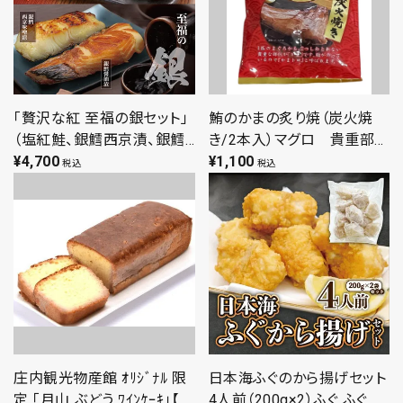
品 名産品 お取り寄せ
「贅沢な紅 至福の銀セット」
鮪のかまの炙り焼（炭火焼
（塩紅鮭、銀鱈西京漬、銀鱈
き/2本入）マグロ 貴重部
醤油漬×各２切）お取り寄せ
¥
4,700
位 カマ カマトロ 炭火
¥
1,100
税込
税込
紅鮭 銀鱈 西京漬 塩焼き 鱈
焼き
鮭 贈答用
庄内観光物産館 ｵﾘｼﾞﾅﾙ 限
日本海ふぐのから揚げセット
定 「月山 ぶどう ﾜｲﾝｹｰｷ」【ｱﾙ
4人前（200g×2）ふぐ ふぐの