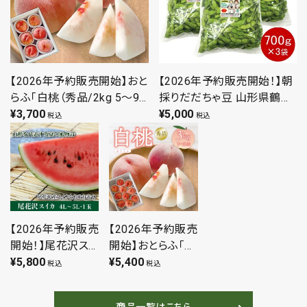
【2026年予約販売開始】おと
【2026年予約販売開始！】朝
らふ「白桃（秀品/2kg 5～9
採りだだちゃ豆 山形県鶴岡
玉）」【2026年8月上旬～9月
¥
3,700
市特産枝豆 早生白山/本白
¥
5,000
税込
税込
上旬頃発送予定】 山形県
山/晩生 2.1kg(700g×3袋) 9
寒河江市 もも 白桃 秀
月上旬まで発送
品 産地直送 ギフト
【2026年予約販売
【2026年予約販売
開始！】尾花沢スイ
開始】おとらふ「白
カ 4L～5L 1玉 山
¥
5,800
桃（秀品/3kg 7～
¥
5,400
税込
税込
形県尾花沢市 高
12玉）」【2026年8
級フルーツ 西瓜
月上旬～9月上旬