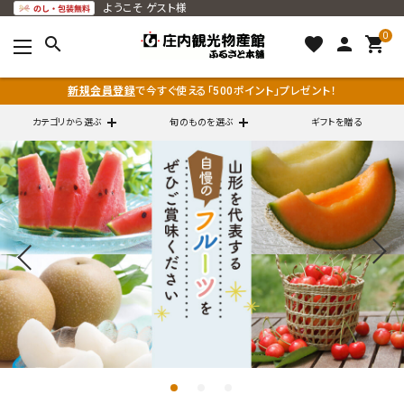
ようこそ
ゲスト様
0
search
favorite
person
shopping_cart
新規会員登録
で今すぐ使える「500ポイント」プレゼント！
カテゴリから選ぶ
旬のものを選ぶ
ギフトを贈る
search
call
0120-79-5111
通販営業時間 - 平日9:00～12:00
schedule
（※FAXでの注文は随時対応）
ACCOUNT MENU
ようこそ ゲスト 様
meeting_room
person
ログイン
会員登録