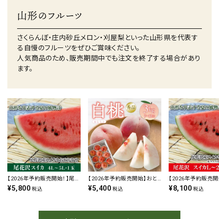
山形のフルーツ
さくらんぼ・庄内砂丘メロン・刈屋梨といった山形県を代表す
る自慢のフルーツをぜひご賞味ください。
人気商品のため、販売期間中でも注文を終了する場合があり
ます。
【2026年予約販売開始！】尾花
【2026年予約販売開始】おと
【2026年予約販売開
¥
5,800
¥
5,400
¥
8,100
沢スイカ 4L～5L 1玉 山形県
らふ「白桃（秀品/3kg 7～12
沢スイカ L～2L×2
税込
税込
税込
尾花沢市 高級フルーツ 西瓜
玉）」【2026年8月上旬～9月
尾花沢市 高級フルー
ギフト 贈答用 土産 お中元 暑
上旬頃発送予定】 山形県寒
贈答用 土産 お中元
中見舞い
河江市 もも 白桃 秀品
い 発送期間：7月下