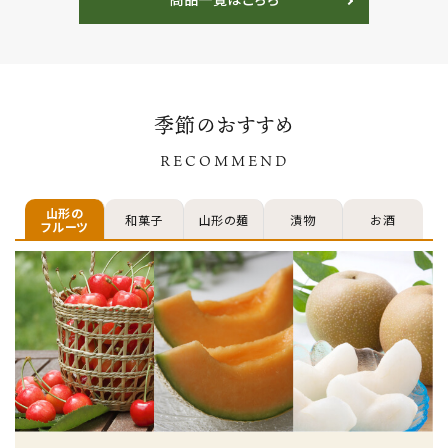
商品一覧はこちら
ギフト 贈答用 土
頃発送予定】 山
産 お中元 暑中見
形県寒河江市
舞い
もも 白桃 秀
品 産地直送
ギフト
季節のおすすめ
RECOMMEND
山形の
和菓子
山形の麺
漬物
お酒
フルーツ