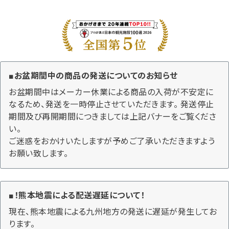
熨斗（のし）・包装無料
カテゴリーから選ぶ
■お盆期間中の商品の発送についてのお知らせ
お盆期間中はメーカー休業による商品の入荷が不安定に
山形のお土産から選ぶ
なるため、発送を一時停止させていただきます。 発送停止
期間及び再開期間につきましては上記バナーをご覧くださ
価格から選ぶ
い。
ご迷惑をおかけいたしますが予めご了承いただきますよう
コンテンツ
お願い致します。
ご利用ガイド
■！熊本地震による配送遅延について！
プライバシーポリシー
現在、熊本地震による九州地方の発送に遅延が発生してお
ります。
特定商取引法について