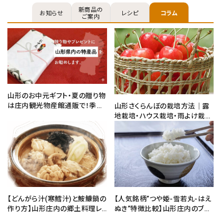
新商品の
お知らせ
レシピ
コラム
ご案内
山形のお中元ギフト・夏の贈り物
は庄内観光物産館通販で！季節
山形さくらんぼの栽培方法｜露
の味覚を贈るギフト
地栽培・ハウス栽培・雨よけ栽培
の違いと選び方
【どんがら汁(寒鱈汁)と鮟鱇鍋の
【人気銘柄”つや姫-雪若丸-はえ
作り方】山形庄内の郷土料理レ
ぬき”特徴比較】山形庄内のブラ
シピと通販でのお取寄せ方法を
ンド米の違いをレビュー