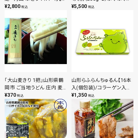
ｺｰﾙ分3%含/鶴岡産 ﾔﾏ・ｿｰﾋﾞ
¥
2,800
唐揚げ お取り寄せ レシピ付
¥
5,500
税込
税込
ﾆｵﾝ使用】山形 赤ﾜｲﾝ ｽｲｰﾂ
期間限定 ギフト ご家庭用
酒ｹｰｷ
「大山麦きり 1把」山形県鶴
山形らふらんちゅるん【16本
岡市 ご当地うどん 庄内 麦
入(個包装)/コラーゲン入ゼ
切り 乾麺 すがわら製麺
¥
370
リー】山形 庄内 鶴岡 土産
¥
1,350
税込
税込
400g
みやげ お取り寄せ 特産品
グルメ スイーツ