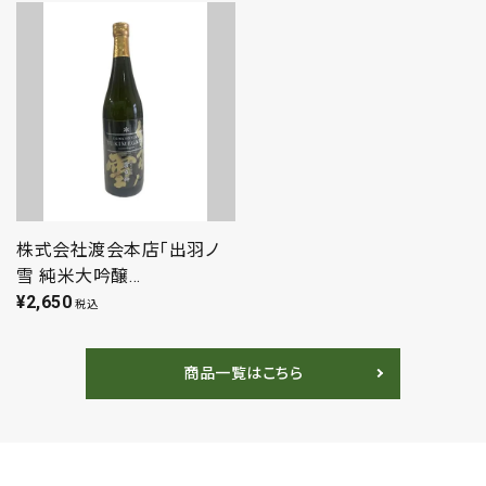
キー 黒糖 和風 お菓子 まる
720ml
やま 宇佐美煎餅店 個包装
（袋入り）
株式会社渡会本店「出羽ノ
雪 純米大吟醸
キーワード
YUKIMEGAMI」（720ml）日
¥
2,650
税込
本酒 山形 鶴岡 地酒 純米大
吟醸 辛口
価格から探す
商品一覧はこちら
円 ～
円
在庫の有無