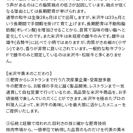
価格から探す
う声があるのはこの脂質融点の低さが起因しています。融点が低く
なる理由としては長期肥育が挙げられます。
代金引換(コレクト)不可
円 ～
円
(必
通常の和牛は生後28ヵ月ほどで出荷しますが、米沢牛は33ヵ月と
須)
いう長期間で手間暇を掛けて育て上げます。長期肥育は不飽和脂
在庫の有無
肪酸(オレイン酸)を増加させることから、良質で旨味の強い脂へと
変化していくのです。また米沢牛は未経産の雌牛のみです。雌牛は
お気に入りに登録する
在庫あり
在庫なしを含む
雄牛(去勢牛)に比べて小柄ではありますが、肉質がきめ細か(小ザ
シ)であり、香りが非常に良いとされています。一般的な和牛ブラン
検索する
ドで雌牛のみと限定しているのは米沢牛・松坂牛と多くありませ
カートに入れる
ん。
【米沢牛黄木のこだわり】
①肥育からレストランまで行う六次産業企業・受賞歴多数
牛の肥育から、お客様の手元に届く製品開発、レストランまで一気
通貫して自社営業で行っているため、高品質な米沢牛商品を、お手
頃価格で楽しんでいただくことができます。米沢牛を極めたプロの
料理人によって、米沢牛の美味しいを最大限に活かしたメニューを
ご提供いたします。
②伝統と経験で培われた目利きの技と確かな肥育技術
枝肉市場から、一頭単位で納得した品質のものだけを代表の黄木