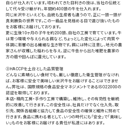
自らが仕入れています。培われてきた目利きの技は、当社の伝統と
して代々受け継がれ、年間約400頭の牛を仕入れます。
同じ米沢牛といえども、血統も生産者も違うので、正に一頭一頭が
真剣勝負の世界です。この一級品を見極める目で選び抜いたもの
をお客様にお届けしております。
更に生後10ヶ月の子牛を約200頭、自社の工房で育てています。牛
は育つ環境や与えられる餌など、ちょっとした変化によって肉質や
体調に影響の出る繊細な生き物です。餌には特に注意し、地元の農
家さんが収穫した稲わらを与え、逆に牛舎から出た堆肥を農家の
方の畑や田んぼに還元しています。
③HACCPを土台とした品質管理
どんなに素晴らしい食材でも、厳しい徹底した衛生管理がなけれ
ば、お客様に安全で美味しい米沢牛をお届けすることはできませ
ん。弊社は、 国際規格の食品安全マネジメントであるISO22000の
認証を取得しております。
本店・精肉工房・手作り工房で構築し、維持し、その有効性を継続
的に改善して行きます。この安全性は、社員だけでなく仕入先、取
引先、関係各組織と協力して食品の安全性の確保と維持に努めて
行きます。食品に携わる者として、いつの時代にも「安全」で「美味し
い」ものをお客様にお届けする責任が私達にはあります。