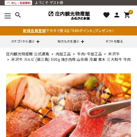
ようこそ
ゲスト様
0
search
favorite
person
shopping_cart
新規会員登録
で今すぐ使える「500ポイント」プレゼント！
カテゴリから選ぶ
旬のものを選ぶ
ギフトを贈る
庄内観光物産館 公式通販
肉加工品
牛肉・牛加工品
米沢牛
search
米沢牛 カルビ (肩三角) 500g 焼き肉用 山形県 冷蔵 黄木 三大和牛 牛肉
call
0120-79-5111
通販営業時間 - 平日9:00～12:00
schedule
（※FAXでの注文は随時対応）
ACCOUNT MENU
ようこそ ゲスト 様
meeting_room
person
ログイン
会員登録