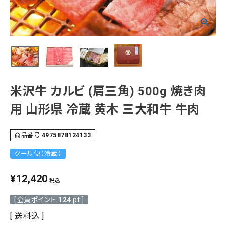
熨斗（のし）・包装無料
カテゴリーから選ぶ
米沢牛 カルビ (肩三角) 500g 焼き肉
山形のお土産から選ぶ
用 山形県 冷蔵 黄木 三大和牛 牛肉
価格から選ぶ
商品番号
4975878124133
コンテンツ
クール便（冷蔵）
ご利用ガイド
¥
12,420
税込
プライバシーポリシー
[会員ポイント
124
pt ]
送料込
特定商取引法について