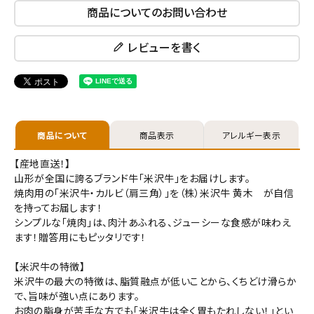
商品についてのお問い合わせ
レビューを書く
商品について
商品表示
アレルギー表示
【産地直送！】
山形が全国に誇るブランド牛「米沢牛」をお届けします。
焼肉用の「米沢牛・カルビ（肩三角）」を（株）米沢牛 黄木 が自信
を持ってお届します！
シンプルな「焼肉」は、肉汁あふれる、ジューシーな食感が味わえ
ます！贈答用にもピッタリです！
close
キーワード
【米沢牛の特徴】
米沢牛の最大の特徴は、脂質融点が低いことから、くちどけ滑らか
産地直送の為同梱不可
(必
で、旨味が強い点にあります。
須)
お肉の脂身が苦手な方でも「米沢牛は全く胃もたれしない！」とい