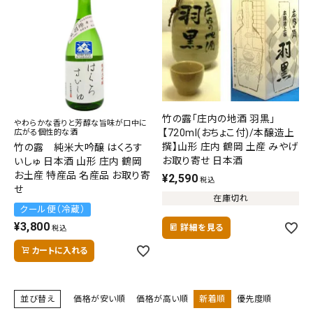
価格から探す
円 ～
円
在庫の有無
在庫あり
在庫なしを含む
竹の露「庄内の地酒 羽黒」
やわらかな香りと芳醇な旨味が口中に
【720ml(おちょこ付)/本醸造上
広がる個性的な酒
検索する
撰】山形 庄内 鶴岡 土産 みやげ
竹の露 純米大吟醸 はくろす
お取り寄せ 日本酒
いしゅ 日本酒 山形 庄内 鶴岡
お土産 特産品 名産品 お取り寄
¥
2,590
税込
せ
在庫切れ
クール便（冷蔵）
¥
3,800
詳細を見る
税込
カートに入れる
並び替え
価格が安い順
価格が高い順
新着順
優先度順