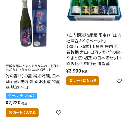
熨斗（のし）・包装無料
（庄内観光物産館 限定！）「庄内
カテゴリーから選ぶ
地酒呑みくらべセット」
【300ml×5本】山形県 庄内 代
表銘柄 大山・出羽ノ雪・竹の露・
山形のお土産から選ぶ
やまと桜・初孫 の日本酒セット！
飲み比べ 御中元 御歳暮
芳醇な風味とまろやかな味わいを保ち
価格から選ぶ
ながらもさらっとしたのど越し♪
¥
3,900
税込
竹の露「竹の露 純米吟醸」日本
カートに入れる
酒 山形 庄内 鶴岡 お土産 特産
コンテンツ
品 地酒 辛口
クール便（冷蔵）
ご利用ガイド
¥
2,220
税込
プライバシーポリシー
カートに入れる
特定商取引法について