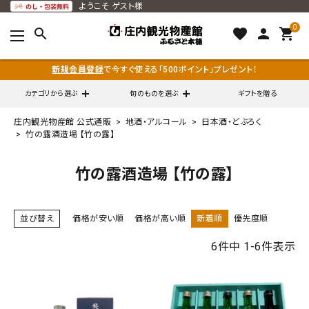
ようこそ
ゲスト様
0
search
favorite
person
shopping_cart
新規会員登録
で今すぐ使える「500ポイント」プレゼント！
カテゴリから選ぶ
旬のものを選ぶ
ギフトを贈る
庄内観光物産館 公式通販
地酒・アルコール
日本酒・どぶろく
search
竹の露酒造場 【竹の露】
竹の露酒造場 【竹の露】
call
0120-79-5111
通販営業時間 - 平日9:00～12:00
schedule
並び替え
価格が安い順
価格が高い順
新着順
優先度順
（※FAXでの注文は随時対応）
6
件中
1
-
6
件表示
ACCOUNT MENU
ようこそ ゲスト 様
meeting_room
person
ログイン
会員登録