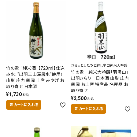
お問い合わせ
さらっとしたのど越し辛口純米大吟醸
竹の露 「純米酒」【720ml】仕込
竹の露 純米大吟醸「羽黒山」
み水："出羽三山深層水"使用！
出羽きらり 日本酒 山形 庄内
山形 庄内 鶴岡 土産 みやげ お
鶴岡 お土産 特産品 名産品 お
取り寄せ 日本酒
取り寄せ
¥
1,730
税込
¥
2,500
税込
カートに入れる
カートに入れる
キーワード