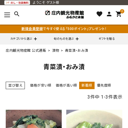
ようこそ
ゲスト様
0
search
favorite
person
shopping_cart
新規会員登録
で今すぐ使える「500ポイント」プレゼント！
カテゴリから選ぶ
旬のものを選ぶ
ギフトを贈る
庄内観光物産館 公式通販
漬物
青菜漬・おみ漬
search
青菜漬・おみ漬
call
0120-79-5111
並び替え
価格が安い順
価格が高い順
新着順
優先度順
通販営業時間 - 平日9:00～12:00
schedule
（※FAXでの注文は随時対応）
3
件中
1
-
3
件表示
ACCOUNT MENU
ようこそ ゲスト 様
meeting_room
person
ログイン
会員登録