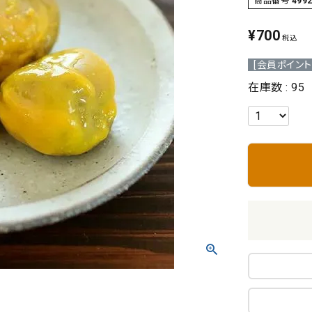
商品番号
499
民芸品
ギフト
¥
700
税込
[会員ポイント
在庫数
95