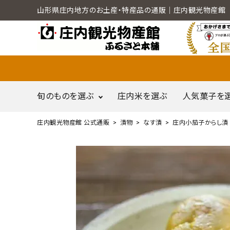
山形県庄内地方のお土産・特産品の通販｜庄内観光物産館
旬のものを選ぶ
庄内米を選ぶ
人気菓子を
庄内観光物産館 公式通販
漬物
なす漬
庄内小茄子からし漬 
search
だだちゃ豆
call
0120-79-5111
尾花沢産スイカ
通販営業時間 - 平日9:00～12:00
schedule
（※FAXでの注文は随時対応）
ACCOUNT MENU