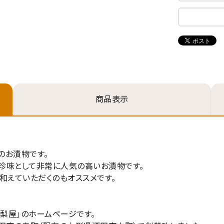
ード
商品表示
から探す
円 ～
のお漬物です。
珍味として非常に人気の高いお漬物です。
の有無
和えていただくのもオススメです。
あり
在庫なしを含む
梨屋」のホームページです。
検索する