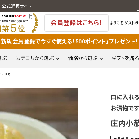
 公式通販サイト
会員登録はこちら！
ようこそ
ゲスト様
新規会員登録
で今すぐ使える「500ポイント」プレゼント！
選ぶ
カテゴリから選ぶ
価格から選ぶ
ギフトを贈る
150ｇ
果物(フルー
～500円
501
岩牡蠣
麦切り
和菓子
ツ)・野菜
円
口に入れ
惣菜・郷土
刈屋梨
ぶどう
庄内米・餅
お漬物です
5,001円～
10,
料理
10,000円
調味料・甘
庄内小茄
肉加工品
味料・乳製
品