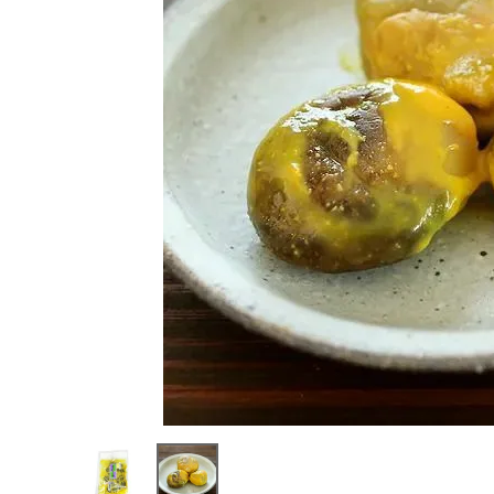
ようこそ ゲスト 様
meeting_room
person
ログイン
会員登録
熨斗（のし）・包装無料
カテゴリーから選ぶ
山形のお土産から選ぶ
価格から選ぶ
コンテンツ
ご利用ガイド