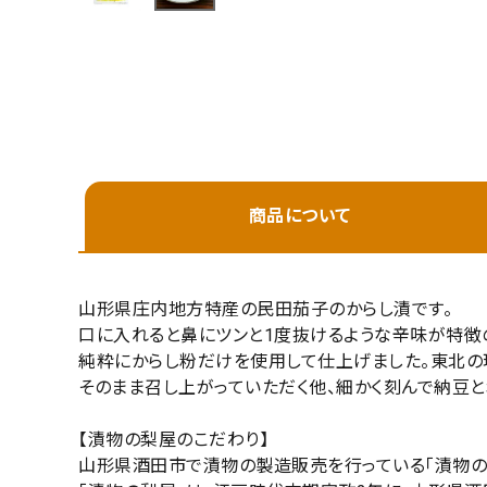
プライバシーポリシー
特定商取引法について
お問い合わせ
キーワ
商品について
価格
山形県庄内地方特産の民田茄子のからし漬です。
口に入れると鼻にツンと1度抜けるような辛味が特徴
純粋にからし粉だけを使用して仕上げました。東北の
在庫
そのまま召し上がっていただく他、細かく刻んで納豆と
在庫
【漬物の梨屋のこだわり】
山形県酒田市で漬物の製造販売を行っている「漬物の