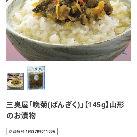
熨斗（のし）・包装無料
カテゴリーから選ぶ
山形のお土産から選ぶ
価格から選ぶ
コンテンツ
三奥屋「晩菊(ばんぎく)」【145g】山形
ご利用ガイド
のお漬物
プライバシーポリシー
商品番号
4953789011056
特定商取引法について