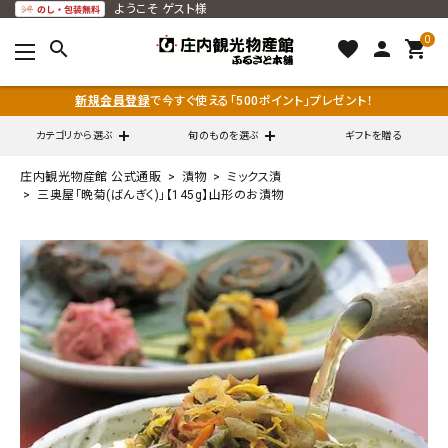
ようこそ
ゲスト様
0
search
favorite
person
shopping_cart
新規会員登録
で今すぐ使える「500ポイント」プレゼント！
カテゴリから選ぶ
旬のものを選ぶ
ギフトを贈る
庄内観光物産館 公式通販
漬物
ミックス漬
search
三奥屋「晩菊(ばんぎく)」【145g】山形のお漬物
call
0120-79-5111
通販営業時間 - 平日9:00～12:00
schedule
（※FAXでの注文は随時対応）
ACCOUNT MENU
ようこそ ゲスト 様
meeting_room
person
ログイン
会員登録