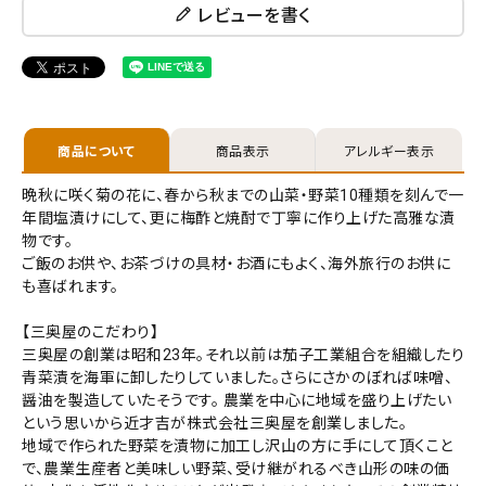
レビューを書く
価格から探す
円 ～
円
商品について
商品表示
アレルギー表示
在庫の有無
晩秋に咲く菊の花に、春から秋までの山菜・野菜10種類を刻んで一
在庫あり
在庫なしを含む
年間塩漬けにして、更に梅酢と焼酎で丁寧に作り上げた高雅な漬
物です。
検索する
ご飯のお供や、お茶づけの具材・お酒にもよく、海外旅行のお供に
も喜ばれます。
【三奥屋のこだわり】
三奥屋の創業は昭和23年。それ以前は茄子工業組合を組織したり
青菜漬を海軍に卸したりしていました。さらにさかのぼれば味噌、
醤油を製造していたそうです。 農業を中心に地域を盛り上げたい
という思いから近才吉が株式会社三奥屋を創業しました。
地域で作られた野菜を漬物に加工し沢山の方に手にして頂くこと
で、農業生産者と美味しい野菜、受け継がれるべき山形の味の価