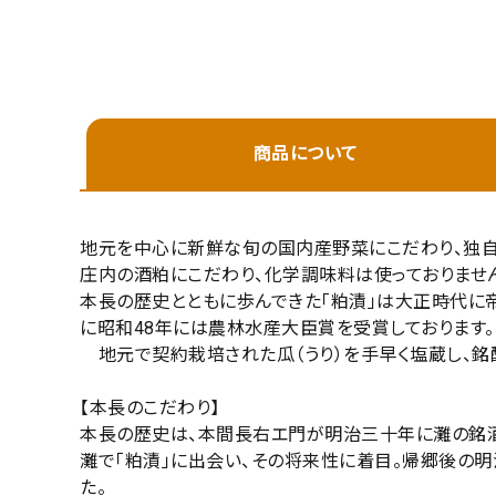
プライバシーポリシー
特定商取引法について
お問い合わせ
商品について
地元を中心に新鮮な旬の国内産野菜にこだわり、独自
庄内の酒粕にこだわり、化学調味料は使っておりませ
本長の歴史とともに歩んできた「粕漬」は大正時代に
に昭和48年には農林水産大臣賞を受賞しております。
地元で契約栽培された瓜（うり）を手早く塩蔵し、銘
【本長のこだわり】
キーワ
本長の歴史は、本間長右エ門が明治三十年に灘の銘酒
灘で「粕漬」に出会い、その将来性に着目。帰郷後の明
た。