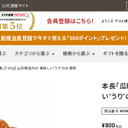
 公式通販サイト
会員登録はこちら！
ようこそ
ゲスト様
新規会員登録
で今すぐ使える「500ポイント」プレゼント！
選ぶ
カテゴリから選ぶ
価格から選ぶ
ギフトを贈る
」【160g】 山形県庄内の 美味しい"うり"のお漬物
果物(フルー
～500円
501
岩牡蠣
麦切り
和菓子
ツ)・野菜
本長「瓜
円
惣菜・郷土
い"うり
刈屋梨
ぶどう
庄内米・餅
5,001円～
10,
料理
10,000円
商品番号
495
調味料・甘
肉加工品
味料・乳製
品
¥
800
税込