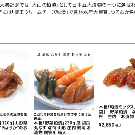
から探す
大典記念では「大山の粕漬」として日本五大漬物の一つに選ばれま
年には「蔵王クリームチーズ粕漬」で農林水産大臣賞、つるおか名
円 ～
の有無
あり
在庫なしを含む
検索する
本長「粕漬ミックス」【
袋】 野菜粕漬 
えと茗荷の風味を生
こだわり野菜を粕漬けで丁寧に漬けた
県 庄内 お漬物
逸品。
120g】山形県
本長「野菜粕漬」230g 瓜 胡瓜
¥
2,850
税込
"みょうが"のお
丸なす 茗荷 山形 庄内 鶴岡 お
漬物 贈答用 箱入