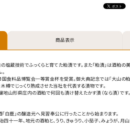
商品表示
の塩蔵技術でふっくらと育てた粕漬です。また「粕漬」は酒粕の美
ん。
帝国食料品博覧会一等賞金杯を受賞。御大典記念では「大山の粕
 木樽でじっくり熟成させた当社を代表する漬物です。
醸地山形県庄内の酒粕で何回も漬け替えたかす漬（なら漬）です
ード
「白鹿」の醸造元へ見習奉公に行ったことから始まります。
治四十一年、地元の酒粕と、うり、きゅうり、小茄子、みょうが、月