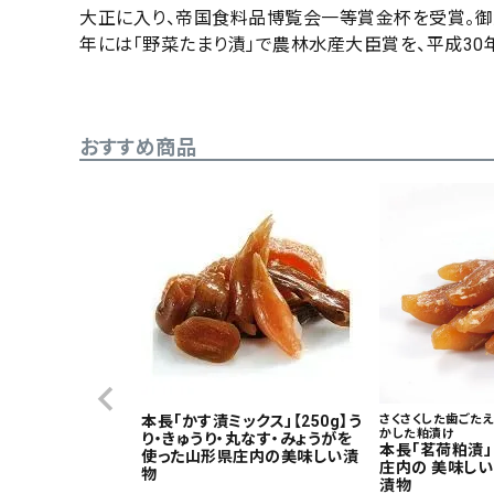
価格
大正に入り、帝国食料品博覧会一等賞金杯を受賞。御
年には「野菜たまり漬」で農林水産大臣賞を、平成30
在庫
在庫
おすすめ商品
本長「かす漬ミックス」【250g】う
さくさくした歯ごた
かした粕漬け
り・きゅうり・丸なす・みょうがを
本長「茗荷粕漬」【
使った山形県庄内の美味しい漬
庄内の 美味しい
物
漬物