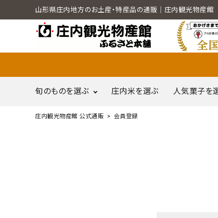
山形県庄内地方のお土産・特産品の通販｜庄内観光物産館
旬のものを選ぶ
庄内米を選ぶ
人気菓子を
庄内観光物産館 公式通販
会員登録
search
だだちゃ豆
call
0120-79-5111
尾花沢産スイカ
通販営業時間 - 平日9:00～12:00
schedule
（※FAXでの注文は随時対応）
ACCOUNT MENU