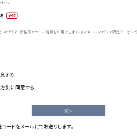
ません
読
(必
須)
読いただくと、新製品やセール情報をお届けします。またメールマガジン限定クーポン
意する
護方針
に同意する
次へ
コードをメールにてお送りします。