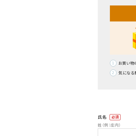
ようこそ ゲスト 様
meeting_room
person
ログイン
会員登録
熨斗（のし）・包装無料
カテゴリーから選ぶ
お買い物
気になる
山形のお土産から選ぶ
価格から選ぶ
コンテンツ
氏名
(必
ご利用ガイド
須)