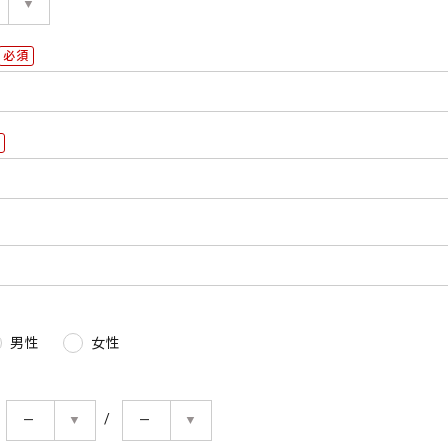
検索する
(必
須)
男性
女性