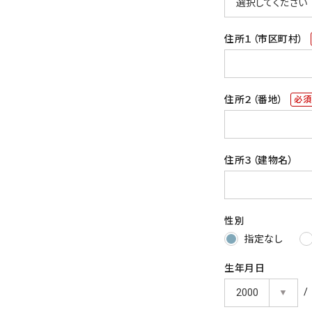
須)
住所１（市区町村）
住所２（番地）
(必
須)
住所３（建物名）
性別
指定なし
生年月日