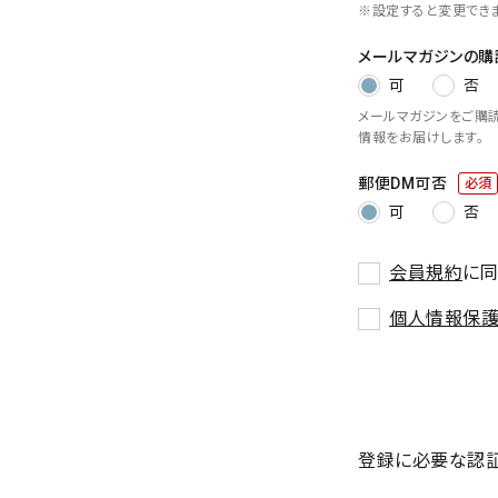
※設定すると変更でき
メールマガジンの購
可
否
メールマガジンをご購
情報をお届けします。
郵便DM可否
(必
可
否
須)
会員規約
に同
個人情報保
登録に必要な認証