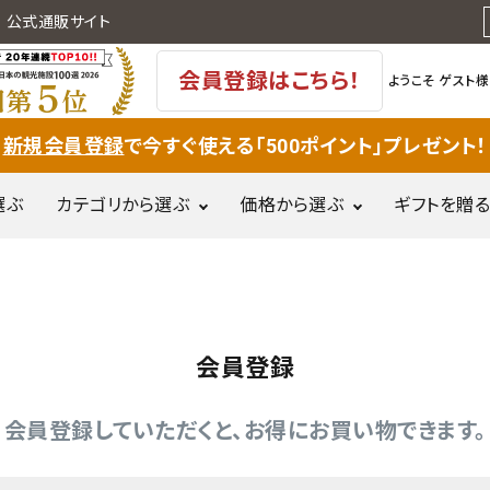
 公式通販サイト
会員登録はこちら！
ようこそ
ゲスト様
新規会員登録
で今すぐ使える「500ポイント」プレゼント！
選ぶ
カテゴリから選ぶ
価格から選ぶ
ギフトを贈る
果物(フルー
～500円
501
岩牡蠣
麦切り
和菓子
ツ)・野菜
円
惣菜・郷土
会員登録
刈屋梨
ぶどう
庄内米・餅
5,001円～
10,
料理
10,000円
会員登録していただくと、お得にお買い物できます。
調味料・甘
肉加工品
味料・乳製
品