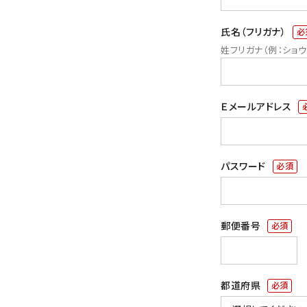
プライバシーポリシー
氏名（フリガナ）
特定商取引法について
(必
須)
お問い合わせ
Ｅメールアドレス
(
須
キーワ
パスワード
(必
須)
価格
郵便番号
(必
須)
在庫
都道府県
(必
在庫