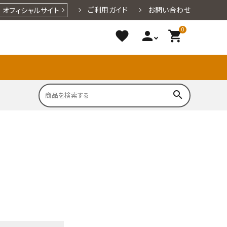
ご利用ガイド
お問い合わせ
オフィシャルサイト
0
favorite
person
shopping_cart
search
円～1,000
1,001円～
3,001円～
洋菓子
小なす漬
漬物
3,000円
5,000円
麺
期間限定商品一覧
海産物
001円～
地酒・アルコ
水・ジュー
ール
ス・お茶