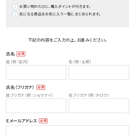
お買い物のたびに、購入ポイントが付きます。
気になる商品をお気に入り一覧にまとめられます。
熨斗（のし）・包装無料
下記の内容をご入力の上、お進みください。
カテゴリーから選ぶ
氏名
山形のお土産から選ぶ
(必
須)
価格から選ぶ
氏名（フリガナ）
コンテンツ
(必
須)
ご利用ガイド
プライバシーポリシー
Ｅメールアドレス
(必
須)
特定商取引法について