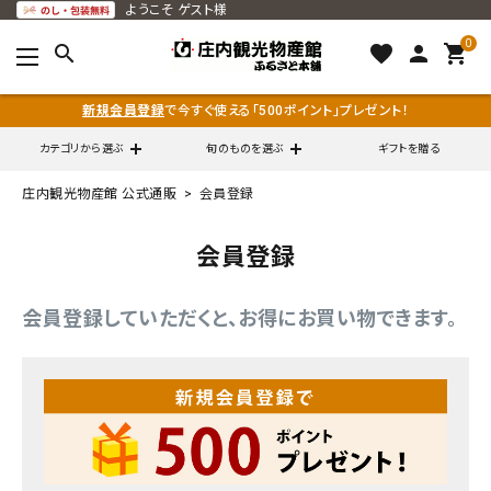
ようこそ
ゲスト様
0
search
favorite
person
shopping_cart
新規会員登録
で今すぐ使える「500ポイント」プレゼント！
カテゴリから選ぶ
旬のものを選ぶ
ギフトを贈る
庄内観光物産館 公式通販
会員登録
search
会員登録
call
0120-79-5111
会員登録していただくと、お得にお買い物できます。
通販営業時間 - 平日9:00～12:00
schedule
（※FAXでの注文は随時対応）
ACCOUNT MENU
ようこそ ゲスト 様
meeting_room
person
ログイン
会員登録