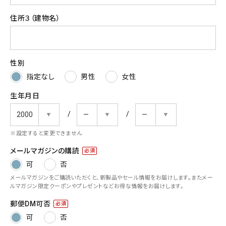
検索する
住所３（建物名）
性別
指定なし
男性
女性
生年月日
※設定すると変更できません
メールマガジンの購読
(必
可
否
須)
メールマガジンをご購読いただくと、新製品やセール情報をお届けします。またメー
ルマガジン限定クーポンやプレゼントなどお得な情報をお届けします。
郵便DM可否
(必
可
否
須)