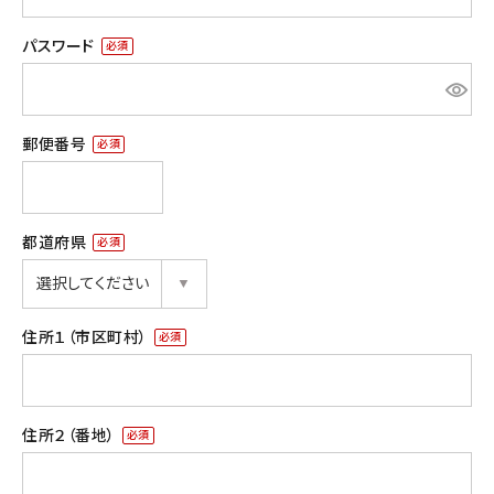
パスワード
お問い合わせ
(必
須)
郵便番号
(必
須)
都道府県
キーワード
(必
須)
住所１（市区町村）
価格から探す
(必
須)
円 ～
円
住所２（番地）
在庫の有無
(必
在庫あり
在庫なしを含む
須)