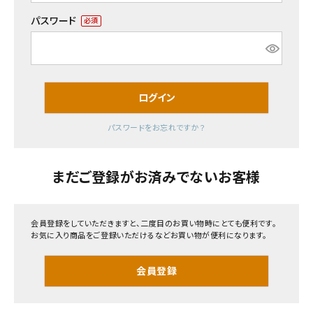
パスワード
(必
熨斗（のし）・包装無料
須)
キーワード
カテゴリーから選ぶ
ログイン
パスワードをお忘れですか？
山形のお土産から選ぶ
価格から探す
価格から選ぶ
まだご登録がお済みでないお客様
円 ～
円
コンテンツ
在庫の有無
会員登録をしていただきますと、二度目のお買い物時にとても便利です。
在庫あり
在庫なしを含む
お気に入り商品をご登録いただけるなどお買い物が便利になります。
ご利用ガイド
検索する
会員登録
プライバシーポリシー
特定商取引法について