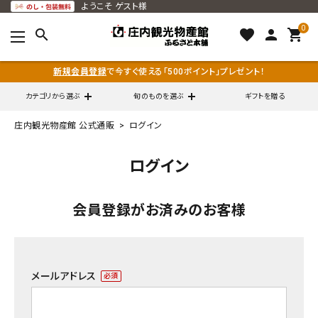
ようこそ
ゲスト様
0
search
favorite
person
shopping_cart
新規会員登録
で今すぐ使える「500ポイント」プレゼント！
カテゴリから選ぶ
旬のものを選ぶ
ギフトを贈る
庄内観光物産館 公式通販
ログイン
search
ログイン
call
0120-79-5111
会員登録がお済みのお客様
通販営業時間 - 平日9:00～12:00
schedule
（※FAXでの注文は随時対応）
ACCOUNT MENU
メールアドレス
ようこそ ゲスト 様
(必
須)
meeting_room
person
ログイン
会員登録