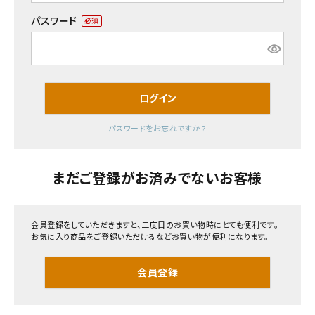
パスワード
(必
熨斗（のし）・包装無料
須)
キーワード
カテゴリーから選ぶ
ログイン
パスワードをお忘れですか？
山形のお土産から選ぶ
価格から探す
価格から選ぶ
まだご登録がお済みでないお客様
円 ～
円
コンテンツ
在庫の有無
会員登録をしていただきますと、二度目のお買い物時にとても便利です。
在庫あり
在庫なしを含む
お気に入り商品をご登録いただけるなどお買い物が便利になります。
ご利用ガイド
検索する
会員登録
プライバシーポリシー
特定商取引法について