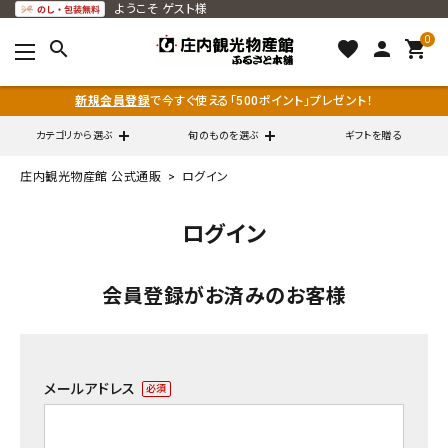
ようこそ
ゲスト様
0
search
favorite
person
shopping_cart
新規会員登録
で今すぐ使える「500ポイント」プレゼント！
カテゴリから選ぶ
旬のものを選ぶ
ギフトを贈る
庄内観光物産館 公式通販
ログイン
search
ログイン
call
0120-79-5111
会員登録がお済みのお客様
通販営業時間 - 平日9:00～12:00
schedule
（※FAXでの注文は随時対応）
ACCOUNT MENU
メールアドレス
ようこそ ゲスト 様
(必
須)
meeting_room
person
ログイン
会員登録